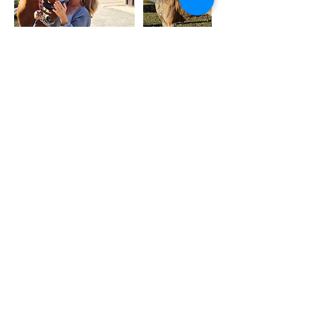
Coordonnées
06 71 57 78 23
emmanuelle.pb@gmail.com
390 Boulevard de la Corniche, Mougins,
France
Emmanuelle PRUNIER-BAUDY
Entre mes mains