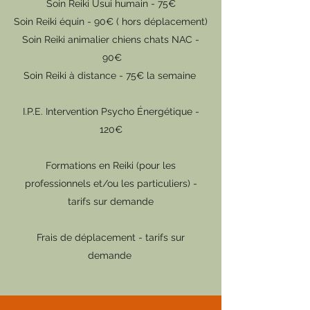
Soin Reiki Usui humain - 75€
Soin Reiki équin - 90€ ( hors déplacement)
Soin Reiki animalier chiens chats NAC -
90€
Soin Reiki à distance - 75€ la semaine
I.P.E. Intervention Psycho Énergétique -
120€
Formations en Reiki (pour les
professionnels et/ou les particuliers) -
tarifs sur demande
Frais de déplacement - tarifs sur
demande