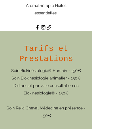
Aromathérapie Huiles
essentielles
Tarifs et
Prestations
Soin Biokinésiologie® Humain - 150€
Soin Biokinésiologie animalier - 150€
Distanciel par visio consultation en
Biokinésiologie® - 150€
Soin Reiki Cheval Médecine en présence -
150
€