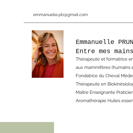
emmanuelle.pb@gmail.com
Emmanuelle PRU
Entre mes main
Thérapeute et formatrice en
aux mammifères (humains e
Fondatrice du Cheval Méd
Thérapeute en Biokinésiol
Maître Enseignante Praticie
Aromathérapie Huiles essen