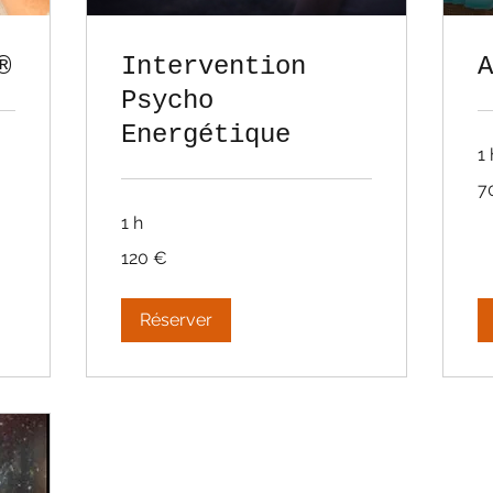
®
Intervention
A
Psycho
Energétique
1 
70
7
eu
1 h
120
120 €
euros
Réserver