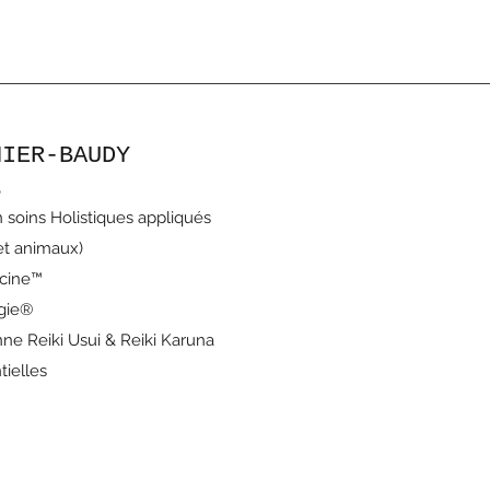
NIER-BAUDY
s
 soins Holistiques appliqués
t animaux)
ecine™
ogie®
nne Reiki Usui & Reiki Karuna
tielles