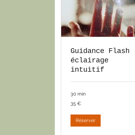
Guidance Flash 
éclairage
intuitif
30 min
35
35 €
euros
Réserver