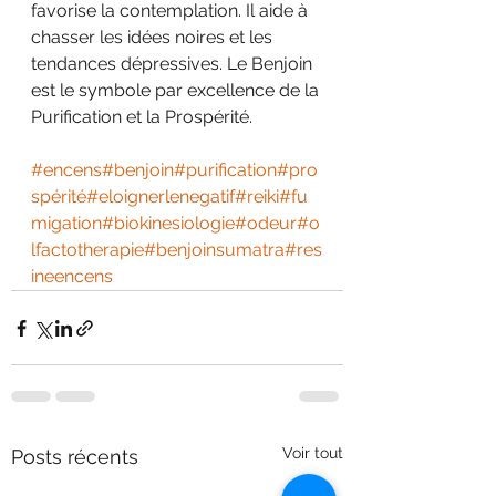
favorise la contemplation. Il aide à 
chasser les idées noires et les 
tendances dépressives. Le Benjoin 
est le symbole par excellence de la 
Purification et la Prospérité.
#encens
#benjoin
#purification
#pro
spérité
#eloignerlenegatif
#reiki
#fu
migation
#biokinesiologie
#odeur
#o
lfactotherapie
#benjoinsumatra
#res
ineencens
Voir tout
Posts récents