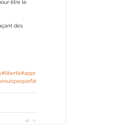
our être le 
açant des 
s
#liberté
#appr
nesuispasparfai