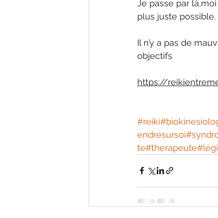
Je passe par là,moi
plus juste possible.
Il n’y a pas de mau
objectifs 
https://reikientrem
#reiki
#biokinesiolo
endresursoi
#syndr
te
#therapeute
#légi