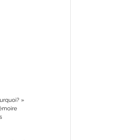
ourquoi? »
émoire 
s 