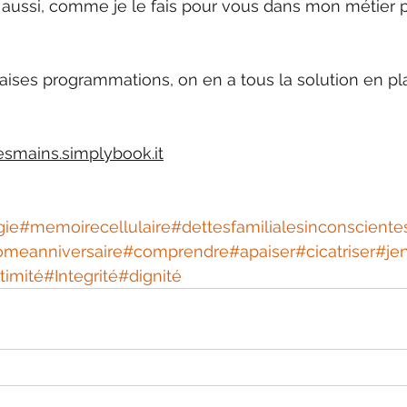
 aussi, comme je le fais pour vous dans mon métier p
vaises programmations, on en a tous la solution en pl
esmains.simplybook.it
gie
#memoirecellulaire
#dettesfamilialesinconsciente
omeanniversaire
#comprendre
#apaiser
#cicatriser
#je
timité
#Integrité
#dignité