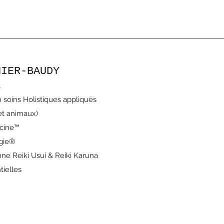
NIER-BAUDY
s
 soins Holistiques appliqués
t animaux)
ecine™
ogie®
nne Reiki Usui & Reiki Karuna
tielles