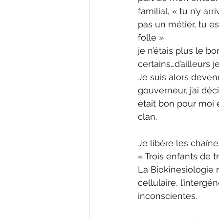
familial, « tu n’y arr
pas un métier, tu es
folle »
je n’étais plus le bo
certains…d’ailleurs je
Je suis alors deve
gouverneur, j’ai déc
était bon pour moi e
clan.
Je libère les chaîne
« Trois enfants de 
La Biokinesiologie 
cellulaire, l’interg
inconscientes.