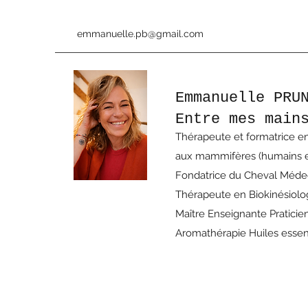
emmanuelle.pb@gmail.com
Emmanuelle PRU
Entre mes main
Thérapeute et formatrice en
aux mammifères (humains e
Fondatrice du Cheval Méd
Thérapeute en Biokinésiol
Maître Enseignante Praticie
Aromathérapie Huiles essen