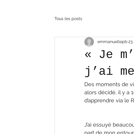
Tous les posts
emmanuellepb
23
« Je m
j’ai m
Des moments de vie 
alors décidé, il y a
d’apprendre via le Re
J’ai essuyé beaucou
part de mon entour