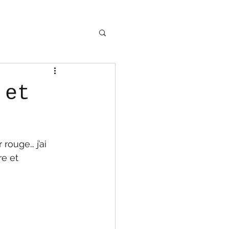
 et
rouge… j’ai 
e et 